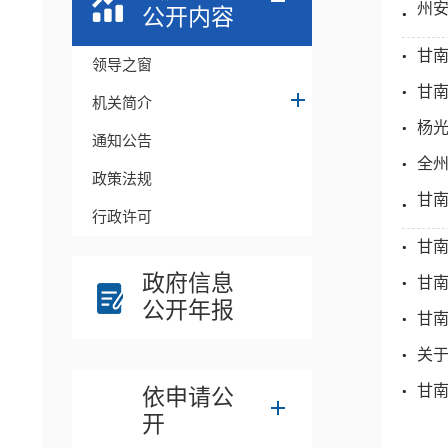
州
公开内容
甘
领导之窗
甘南
机关简介
杨
通知公告
全州
政策法规
甘
行政许可
甘
政府信息
甘
公开年报
甘
关于
甘
依申请公
开