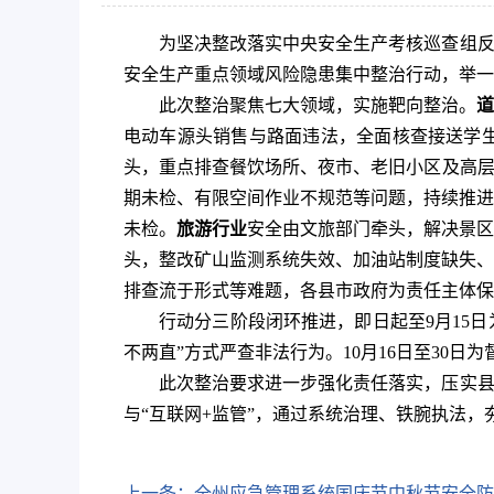
为坚决整改落实中央安全生产考核巡查组反
安全生产重点领域风险隐患集中整治行动，举一
此次整治聚焦七大领域，实施靶向整治。
道
电动车源头销售与路面违法，全面核查接送学
头，重点排查餐饮场所、夜市、老旧小区及高层
期未检、有限空间作业不规范等问题，持续推进
未检。
旅游行业
安全由文旅部门牵头，解决景区
头，整改矿山监测系统失效、加油站制度缺失、
排查流于形式等难题，各县市政府为责任主体保
行动分三阶段闭环推进，即日起至9月15日
不两直”方式严查非法行为。10月16日至30
此次整治要求进一步强化责任落实，压实县
与“互联网+监管”，通过系统治理、铁腕执法
上一条：
全州应急管理系统国庆节中秋节安全防