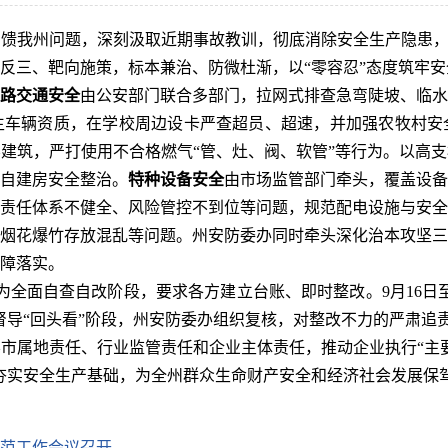
馈我州问题，深刻汲取近期事故教训，彻底消除安全生产隐患，
反三、靶向施策，标本兼治、防微杜渐，以“零容忍”态度筑牢安
路交通安全
由公安部门联合多部门，拉网式排查急弯陡坡、临水
生车辆资质，在学校周边设卡严查超员、超速，并加强农牧村安
建筑，严打使用不合格燃气“管、灶、阀、软管”等行为。以高
自建房安全整治。
特种设备安全
由市场监管部门牵头，覆盖设备
责任体系不健全、风险管控不到位等问题，规范配电设施与安全
烟花爆竹存放混乱等问题。州安防委办同时牵头深化治本攻坚三
障落实。
为全面自查自改阶段，要求各方建立台账、即时整改。9月16日至
日为督导“回头看”阶段，州安防委办组织复核，对整改不力的严肃追
市属地责任、行业监管责任和企业主体责任，推动企业执行“主
，夯实安全生产基础，为全州群众生命财产安全和经济社会发展保
范工作会议召开